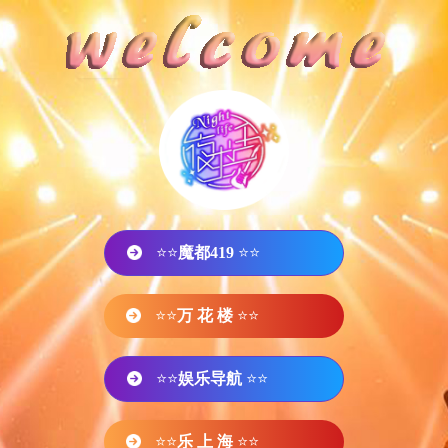
⭐⭐
魔都419
⭐⭐
⭐⭐
万 花 楼
⭐⭐
⭐⭐
娱乐导航
⭐⭐
⭐⭐
乐 上 海
⭐⭐