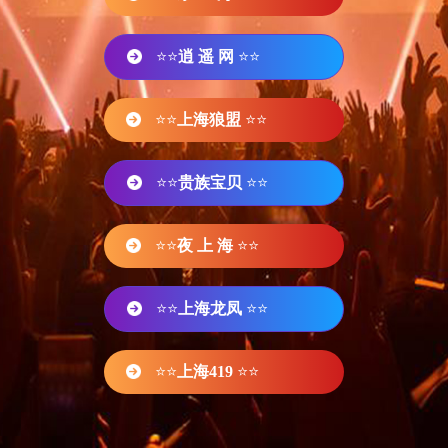
⭐⭐
逍 遥 网
⭐⭐
⭐⭐
上海狼盟
⭐⭐
⭐⭐
贵族宝贝
⭐⭐
⭐⭐
夜 上 海
⭐⭐
⭐⭐
上海龙凤
⭐⭐
⭐⭐
上海419
⭐⭐