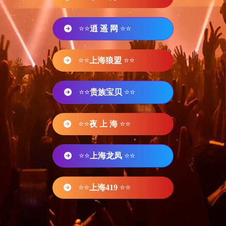
⭐⭐
逍 遥 网
⭐⭐
⭐⭐
上海狼盟
⭐⭐
⭐⭐
贵族宝贝
⭐⭐
⭐⭐
夜 上 海
⭐⭐
⭐⭐
上海龙凤
⭐⭐
⭐⭐
上海419
⭐⭐