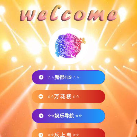
⭐⭐
魔都419
⭐⭐
⭐⭐
万 花 楼
⭐⭐
⭐⭐
娱乐导航
⭐⭐
⭐⭐
乐 上 海
⭐⭐