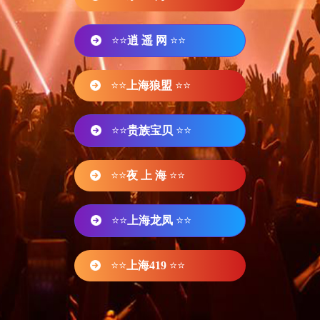
⭐⭐
逍 遥 网
⭐⭐
⭐⭐
上海狼盟
⭐⭐
⭐⭐
贵族宝贝
⭐⭐
⭐⭐
夜 上 海
⭐⭐
⭐⭐
上海龙凤
⭐⭐
⭐⭐
上海419
⭐⭐