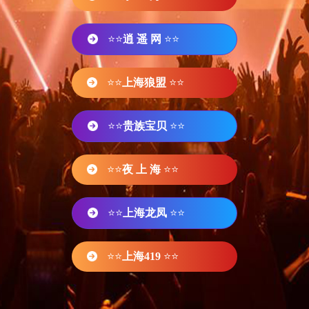
⭐⭐
逍 遥 网
⭐⭐
⭐⭐
上海狼盟
⭐⭐
⭐⭐
贵族宝贝
⭐⭐
⭐⭐
夜 上 海
⭐⭐
⭐⭐
上海龙凤
⭐⭐
⭐⭐
上海419
⭐⭐