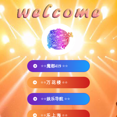
⭐⭐
魔都419
⭐⭐
⭐⭐
万 花 楼
⭐⭐
⭐⭐
娱乐导航
⭐⭐
⭐⭐
乐 上 海
⭐⭐