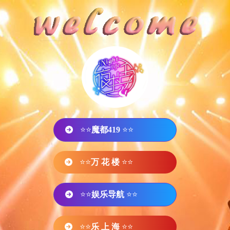
⭐⭐
魔都419
⭐⭐
⭐⭐
万 花 楼
⭐⭐
⭐⭐
娱乐导航
⭐⭐
⭐⭐
乐 上 海
⭐⭐