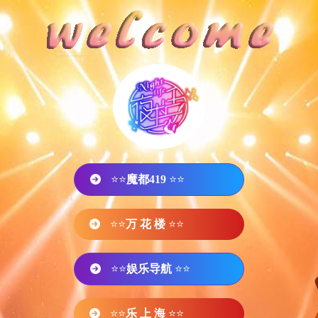
⭐⭐
魔都419
⭐⭐
⭐⭐
万 花 楼
⭐⭐
⭐⭐
娱乐导航
⭐⭐
⭐⭐
乐 上 海
⭐⭐