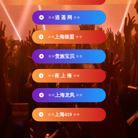
⭐⭐
逍 遥 网
⭐⭐
⭐⭐
上海狼盟
⭐⭐
⭐⭐
贵族宝贝
⭐⭐
⭐⭐
夜 上 海
⭐⭐
⭐⭐
上海龙凤
⭐⭐
⭐⭐
上海419
⭐⭐