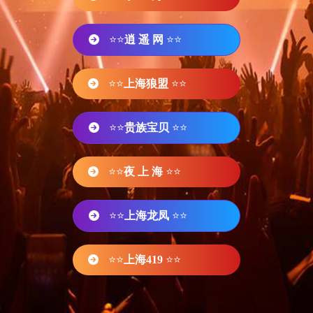
⭐⭐
逍 遥 网
⭐⭐
⭐⭐
上海狼盟
⭐⭐
⭐⭐
贵族宝贝
⭐⭐
⭐⭐
夜 上 海
⭐⭐
⭐⭐
上海龙凤
⭐⭐
⭐⭐
上海419
⭐⭐