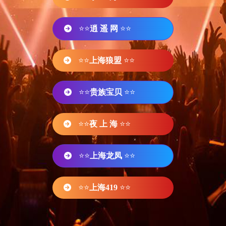
⭐⭐
逍 遥 网
⭐⭐
⭐⭐
上海狼盟
⭐⭐
⭐⭐
贵族宝贝
⭐⭐
⭐⭐
夜 上 海
⭐⭐
⭐⭐
上海龙凤
⭐⭐
⭐⭐
上海419
⭐⭐