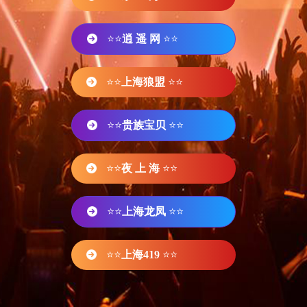
⭐⭐
逍 遥 网
⭐⭐
⭐⭐
上海狼盟
⭐⭐
⭐⭐
贵族宝贝
⭐⭐
⭐⭐
夜 上 海
⭐⭐
⭐⭐
上海龙凤
⭐⭐
⭐⭐
上海419
⭐⭐