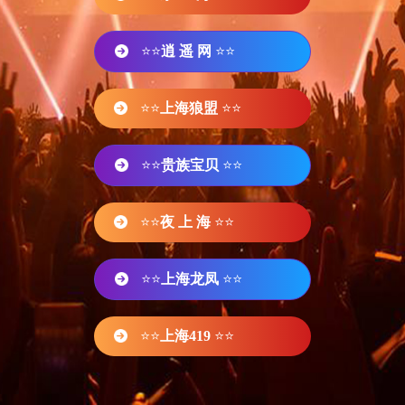
⭐⭐
逍 遥 网
⭐⭐
⭐⭐
上海狼盟
⭐⭐
⭐⭐
贵族宝贝
⭐⭐
⭐⭐
夜 上 海
⭐⭐
⭐⭐
上海龙凤
⭐⭐
⭐⭐
上海419
⭐⭐