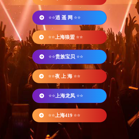
⭐⭐
逍 遥 网
⭐⭐
⭐⭐
上海狼盟
⭐⭐
⭐⭐
贵族宝贝
⭐⭐
⭐⭐
夜 上 海
⭐⭐
⭐⭐
上海龙凤
⭐⭐
⭐⭐
上海419
⭐⭐