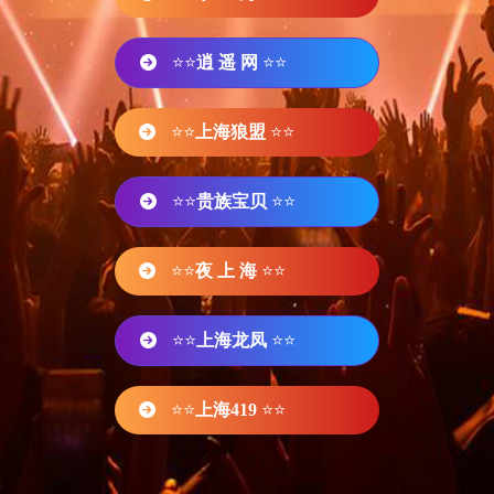
⭐⭐
逍 遥 网
⭐⭐
⭐⭐
上海狼盟
⭐⭐
⭐⭐
贵族宝贝
⭐⭐
⭐⭐
夜 上 海
⭐⭐
⭐⭐
上海龙凤
⭐⭐
⭐⭐
上海419
⭐⭐