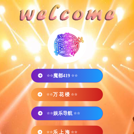
⭐⭐
魔都419
⭐⭐
⭐⭐
万 花 楼
⭐⭐
⭐⭐
娱乐导航
⭐⭐
⭐⭐
乐 上 海
⭐⭐