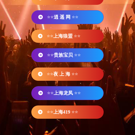
⭐⭐
逍 遥 网
⭐⭐
⭐⭐
上海狼盟
⭐⭐
⭐⭐
贵族宝贝
⭐⭐
⭐⭐
夜 上 海
⭐⭐
⭐⭐
上海龙凤
⭐⭐
⭐⭐
上海419
⭐⭐