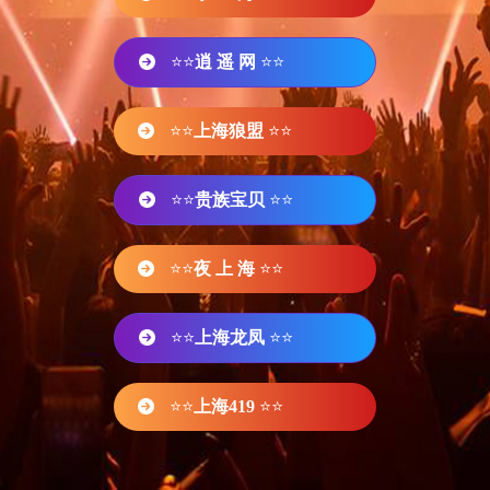
⭐⭐
逍 遥 网
⭐⭐
⭐⭐
上海狼盟
⭐⭐
⭐⭐
贵族宝贝
⭐⭐
⭐⭐
夜 上 海
⭐⭐
⭐⭐
上海龙凤
⭐⭐
⭐⭐
上海419
⭐⭐