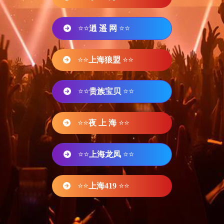
⭐⭐
逍 遥 网
⭐⭐
⭐⭐
上海狼盟
⭐⭐
⭐⭐
贵族宝贝
⭐⭐
⭐⭐
夜 上 海
⭐⭐
⭐⭐
上海龙凤
⭐⭐
⭐⭐
上海419
⭐⭐