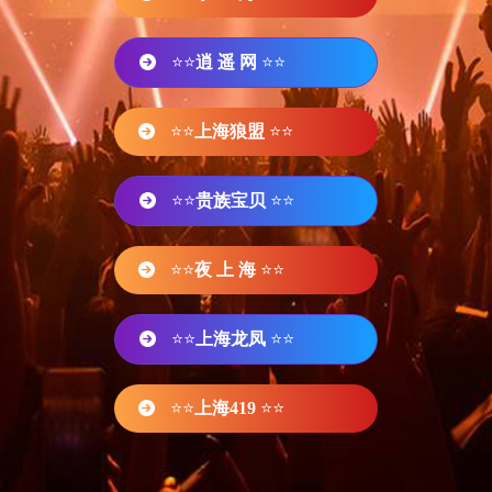
⭐⭐
逍 遥 网
⭐⭐
⭐⭐
上海狼盟
⭐⭐
⭐⭐
贵族宝贝
⭐⭐
⭐⭐
夜 上 海
⭐⭐
⭐⭐
上海龙凤
⭐⭐
⭐⭐
上海419
⭐⭐