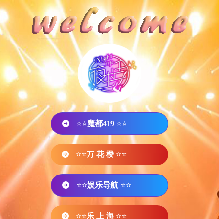
⭐⭐
魔都419
⭐⭐
⭐⭐
万 花 楼
⭐⭐
⭐⭐
娱乐导航
⭐⭐
⭐⭐
乐 上 海
⭐⭐