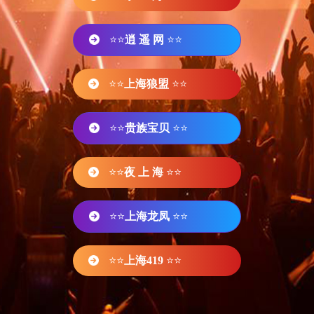
⭐⭐
逍 遥 网
⭐⭐
⭐⭐
上海狼盟
⭐⭐
⭐⭐
贵族宝贝
⭐⭐
⭐⭐
夜 上 海
⭐⭐
⭐⭐
上海龙凤
⭐⭐
⭐⭐
上海419
⭐⭐