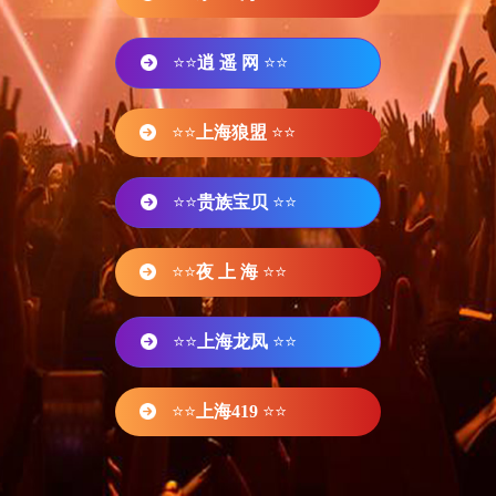
⭐⭐
逍 遥 网
⭐⭐
⭐⭐
上海狼盟
⭐⭐
⭐⭐
贵族宝贝
⭐⭐
⭐⭐
夜 上 海
⭐⭐
⭐⭐
上海龙凤
⭐⭐
⭐⭐
上海419
⭐⭐