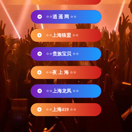
⭐⭐
逍 遥 网
⭐⭐
⭐⭐
上海狼盟
⭐⭐
⭐⭐
贵族宝贝
⭐⭐
⭐⭐
夜 上 海
⭐⭐
⭐⭐
上海龙凤
⭐⭐
⭐⭐
上海419
⭐⭐