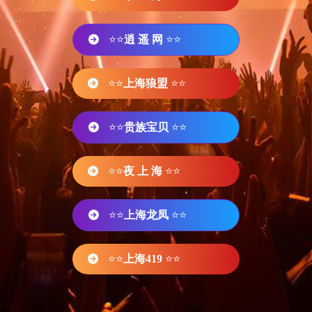
⭐⭐
逍 遥 网
⭐⭐
⭐⭐
上海狼盟
⭐⭐
⭐⭐
贵族宝贝
⭐⭐
⭐⭐
夜 上 海
⭐⭐
⭐⭐
上海龙凤
⭐⭐
⭐⭐
上海419
⭐⭐