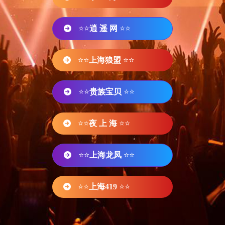
⭐⭐
逍 遥 网
⭐⭐
⭐⭐
上海狼盟
⭐⭐
⭐⭐
贵族宝贝
⭐⭐
⭐⭐
夜 上 海
⭐⭐
⭐⭐
上海龙凤
⭐⭐
⭐⭐
上海419
⭐⭐