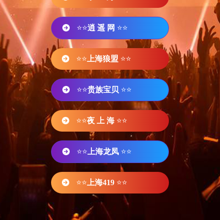
⭐⭐
逍 遥 网
⭐⭐
⭐⭐
上海狼盟
⭐⭐
⭐⭐
贵族宝贝
⭐⭐
⭐⭐
夜 上 海
⭐⭐
⭐⭐
上海龙凤
⭐⭐
⭐⭐
上海419
⭐⭐