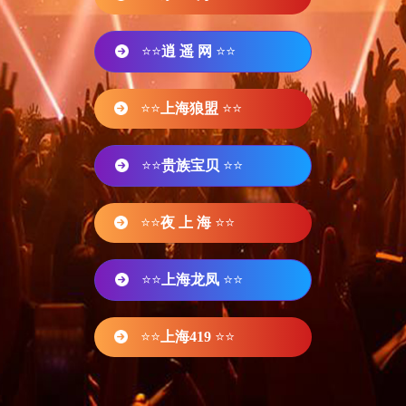
⭐⭐
逍 遥 网
⭐⭐
⭐⭐
上海狼盟
⭐⭐
⭐⭐
贵族宝贝
⭐⭐
⭐⭐
夜 上 海
⭐⭐
⭐⭐
上海龙凤
⭐⭐
⭐⭐
上海419
⭐⭐