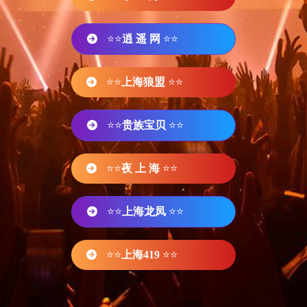
⭐⭐
逍 遥 网
⭐⭐
⭐⭐
上海狼盟
⭐⭐
⭐⭐
贵族宝贝
⭐⭐
⭐⭐
夜 上 海
⭐⭐
⭐⭐
上海龙凤
⭐⭐
⭐⭐
上海419
⭐⭐