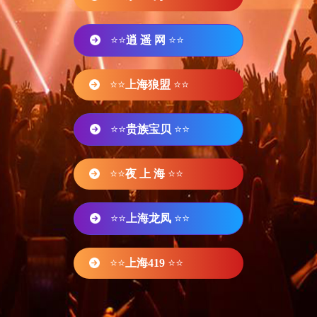
⭐⭐
逍 遥 网
⭐⭐
⭐⭐
上海狼盟
⭐⭐
⭐⭐
贵族宝贝
⭐⭐
⭐⭐
夜 上 海
⭐⭐
⭐⭐
上海龙凤
⭐⭐
⭐⭐
上海419
⭐⭐