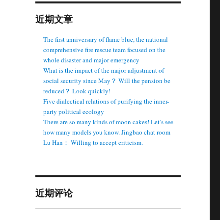
近期文章
The first anniversary of flame blue, the national
comprehensive fire rescue team focused on the
whole disaster and major emergency
What is the impact of the major adjustment of
social security since May？ Will the pension be
reduced？ Look quickly!
Five dialectical relations of purifying the inner-
party political ecology
There are so many kinds of moon cakes! Let’s see
how many models you know. Jingbao chat room
Lu Han： Willing to accept criticism.
近期评论