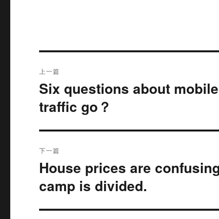
文
上一篇
章
Six questions about mobile
上
篇
导
traffic go？
文
航
章：
下一篇
House prices are confusin
下
篇
camp is divided.
文
章：