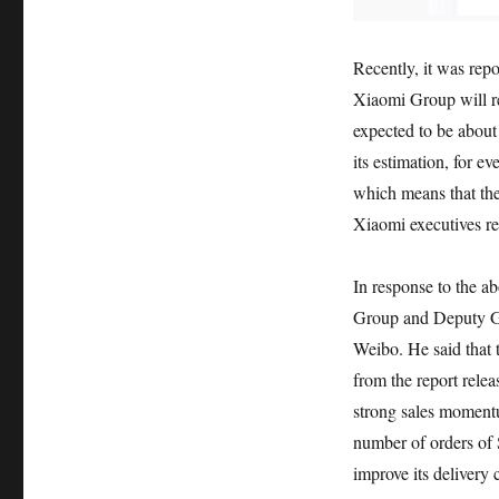
Recently, it was rep
Xiaomi Group will re
expected to be about
its estimation, for 
which means that the 
Xiaomi executives re
In response to the a
Group and Deputy Ge
Weibo. He said that 
from the report rele
strong sales moment
number of orders of 
improve its delivery