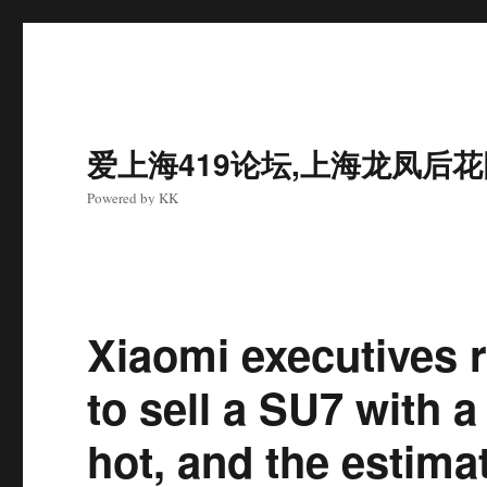
爱上海419论坛,上海龙凤后
Powered by KK
Xiaomi executives 
to sell a SU7 with 
hot, and the estima