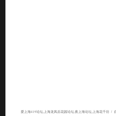
爱上海419论坛,上海龙凤后花园论坛,夜上海论坛,上海花千坊