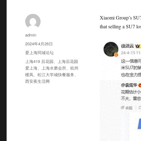
Xiaomi Group’s SU7 d
that selling a SU7 lo
作
admin
者
发
2024年4月26日
布
分
爱上海同城论坛
于
类
标
上海419 后花园
、
上海后花园
签
爱上海
、
上海水磨会所
、
杭州
楼凤
、
松江大学城快餐服务
、
西安夜生活网