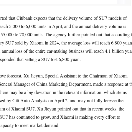
orted that Citibank expects that the delivery volume of SU7 models of
ach 5,000 to 6,000 units in April, and the annual delivery volume is
 55,000 to 70,000 units. The agency further pointed out that according 
every SU7 sold by Xiaomi in 2024, the average loss will reach 6,800 yuan
annual loss of the entire car-making business will reach 4.1 billion yua
sponded that selling a SU7 lost 6,800 yuan.
bove forecast, Xu Jieyun, Special Assistant to the Chairman of Xiaomi
neral Manager of China Marketing Department, made a response at t
there may be a big deviation in the relevant information, which stems
ased by Citi Auto Analysts on April 2, and may not fully foresee the
um of Xiaomi SU7. Xu Jieyun pointed out that in recent weeks, the
SU7 has continued to grow, and Xiaomi is making every effort to
 capacity to meet market demand.