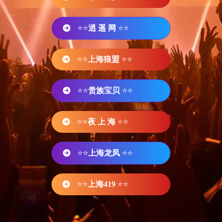
⭐⭐
逍 遥 网
⭐⭐
⭐⭐
上海狼盟
⭐⭐
⭐⭐
贵族宝贝
⭐⭐
⭐⭐
夜 上 海
⭐⭐
⭐⭐
上海龙凤
⭐⭐
⭐⭐
上海419
⭐⭐