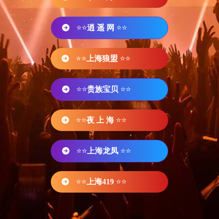
⭐⭐
逍 遥 网
⭐⭐
⭐⭐
上海狼盟
⭐⭐
⭐⭐
贵族宝贝
⭐⭐
⭐⭐
夜 上 海
⭐⭐
⭐⭐
上海龙凤
⭐⭐
⭐⭐
上海419
⭐⭐