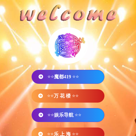
⭐⭐
魔都419
⭐⭐
⭐⭐
万 花 楼
⭐⭐
⭐⭐
娱乐导航
⭐⭐
⭐⭐
乐 上 海
⭐⭐