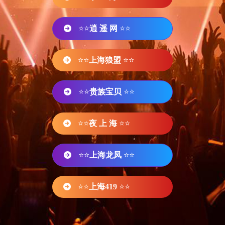
⭐⭐
逍 遥 网
⭐⭐
⭐⭐
上海狼盟
⭐⭐
⭐⭐
贵族宝贝
⭐⭐
⭐⭐
夜 上 海
⭐⭐
⭐⭐
上海龙凤
⭐⭐
⭐⭐
上海419
⭐⭐