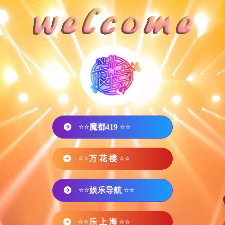
⭐⭐
魔都419
⭐⭐
⭐⭐
万 花 楼
⭐⭐
⭐⭐
娱乐导航
⭐⭐
⭐⭐
乐 上 海
⭐⭐