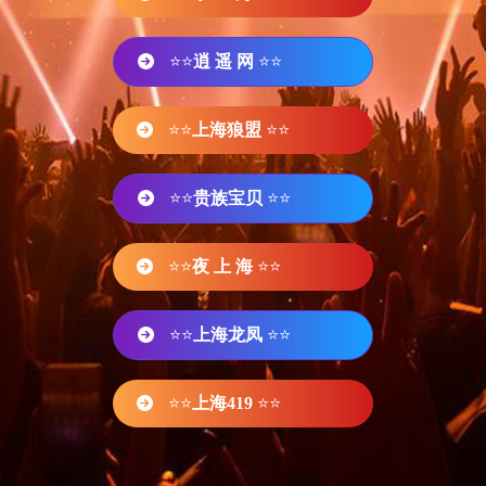
⭐⭐
逍 遥 网
⭐⭐
⭐⭐
上海狼盟
⭐⭐
⭐⭐
贵族宝贝
⭐⭐
⭐⭐
夜 上 海
⭐⭐
⭐⭐
上海龙凤
⭐⭐
⭐⭐
上海419
⭐⭐