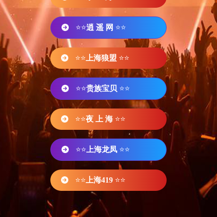
⭐⭐
逍 遥 网
⭐⭐
⭐⭐
上海狼盟
⭐⭐
⭐⭐
贵族宝贝
⭐⭐
⭐⭐
夜 上 海
⭐⭐
⭐⭐
上海龙凤
⭐⭐
⭐⭐
上海419
⭐⭐