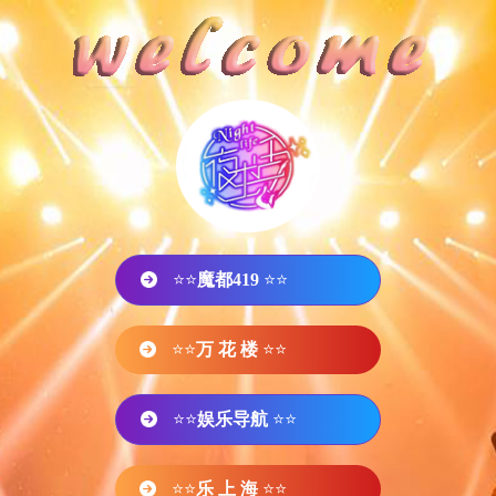
⭐⭐
魔都419
⭐⭐
⭐⭐
万 花 楼
⭐⭐
⭐⭐
娱乐导航
⭐⭐
⭐⭐
乐 上 海
⭐⭐