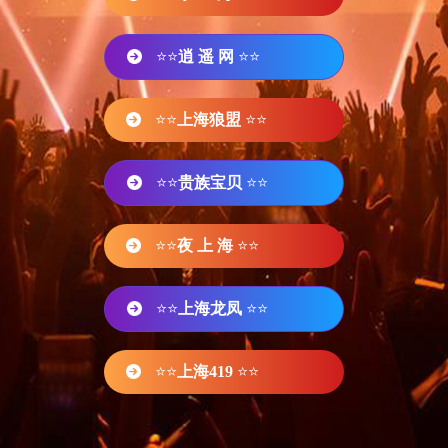
⭐⭐
逍 遥 网
⭐⭐
⭐⭐
上海狼盟
⭐⭐
⭐⭐
贵族宝贝
⭐⭐
⭐⭐
夜 上 海
⭐⭐
⭐⭐
上海龙凤
⭐⭐
⭐⭐
上海419
⭐⭐