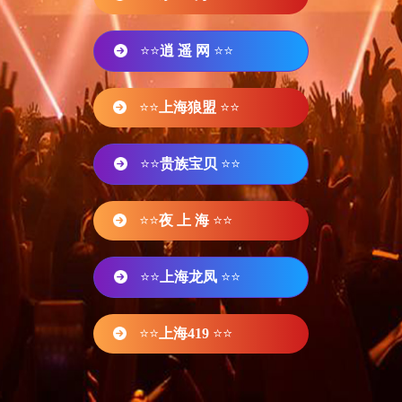
⭐⭐
逍 遥 网
⭐⭐
⭐⭐
上海狼盟
⭐⭐
⭐⭐
贵族宝贝
⭐⭐
⭐⭐
夜 上 海
⭐⭐
⭐⭐
上海龙凤
⭐⭐
⭐⭐
上海419
⭐⭐