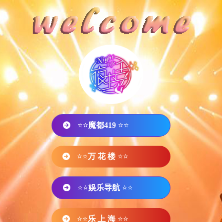
⭐⭐
魔都419
⭐⭐
⭐⭐
万 花 楼
⭐⭐
⭐⭐
娱乐导航
⭐⭐
⭐⭐
乐 上 海
⭐⭐