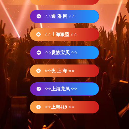
⭐⭐
逍 遥 网
⭐⭐
⭐⭐
上海狼盟
⭐⭐
⭐⭐
贵族宝贝
⭐⭐
⭐⭐
夜 上 海
⭐⭐
⭐⭐
上海龙凤
⭐⭐
⭐⭐
上海419
⭐⭐