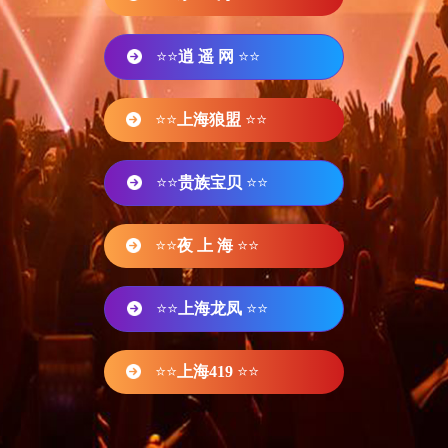
⭐⭐
逍 遥 网
⭐⭐
⭐⭐
上海狼盟
⭐⭐
⭐⭐
贵族宝贝
⭐⭐
⭐⭐
夜 上 海
⭐⭐
⭐⭐
上海龙凤
⭐⭐
⭐⭐
上海419
⭐⭐