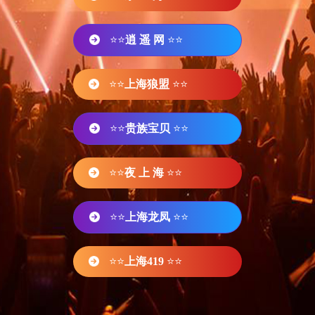
⭐⭐
逍 遥 网
⭐⭐
⭐⭐
上海狼盟
⭐⭐
⭐⭐
贵族宝贝
⭐⭐
⭐⭐
夜 上 海
⭐⭐
⭐⭐
上海龙凤
⭐⭐
⭐⭐
上海419
⭐⭐