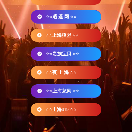
⭐⭐
逍 遥 网
⭐⭐
⭐⭐
上海狼盟
⭐⭐
⭐⭐
贵族宝贝
⭐⭐
⭐⭐
夜 上 海
⭐⭐
⭐⭐
上海龙凤
⭐⭐
⭐⭐
上海419
⭐⭐